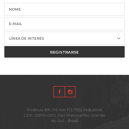
LÍNEA DE INTERÉS
REGISTRARSE
Rodovia BR-116 Km 113 1155| Industrial,
CEP: 95190-000 São Marcos/Rio Grande
do Sul - Brasil