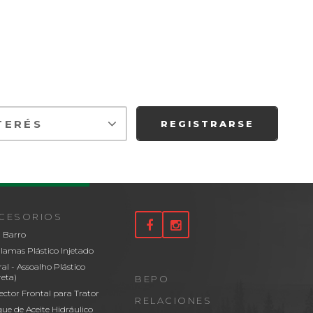
REGISTRARSE
CESORIOS
 Barro
lamas Plástico Injetado
ral - Assoalho Plástico
reta)
BEPO
ector Frontal para Trator
RELACIONES
ue de Aceite Hidráulico