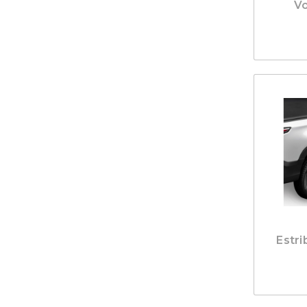
V
Estri