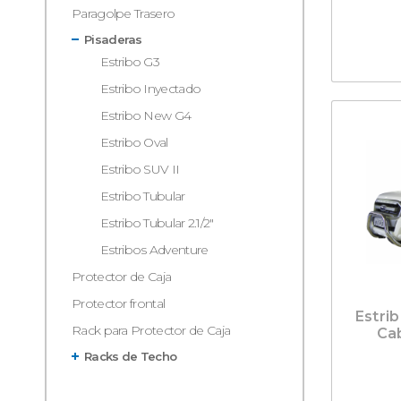
Paragolpe Trasero
Pisaderas
Estribo G3
Estribo Inyectado
Estribo New G4
Estribo Oval
Estribo SUV II
Estribo Tubular
Estribo Tubular 2.1/2"
Estribos Adventure
Protector de Caja
Protector frontal
Estri
Rack para Protector de Caja
Ca
Racks de Techo