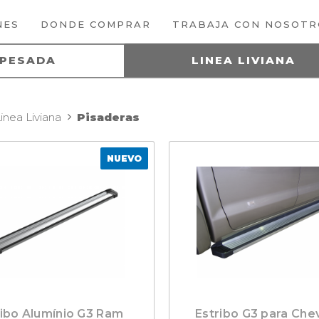
NES
DONDE COMPRAR
TRABAJA CON NOSOTR
 PESADA
LINEA LIVIANA
inea Liviana
Pisaderas
NUEVO
ribo Alumínio G3 Ram
Estribo G3 para Che