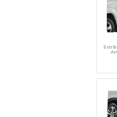
Estri
Am