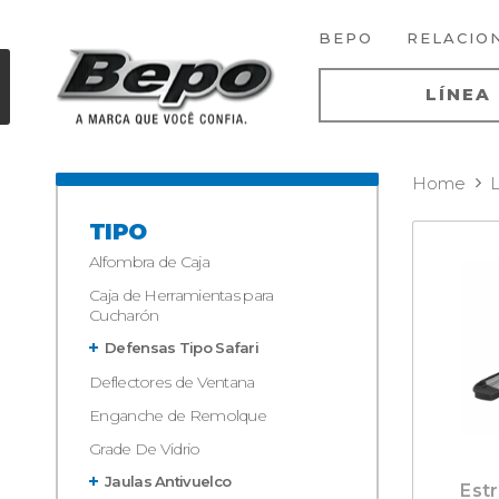
BEPO
RELACIO
LÍNEA
Home
L
TIPO
Alfombra de Caja
Caja de Herramientas para
Cucharón
Defensas Tipo Safari
Deflectores de Ventana
Enganche de Remolque
Grade De Vidrio
Jaulas Antivuelco
Est