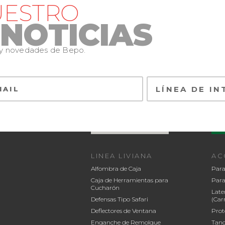
UESTRO
 NOTICIAS
s y novedades de Bepo.
LINEA LIVIANA
AC
Alfombra de Caja
Para
Caja de Herramientas para
Para
Cucharón
Late
Defensas Tipo Safari
(Car
Deflectores de Ventana
Prot
Enganche de Remolque
Tanq