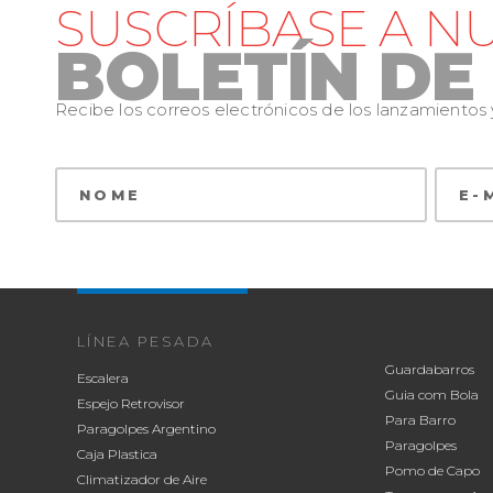
SUSCRÍBASE A N
BOLETÍN DE
Recibe los correos electrónicos de los lanzamiento
LÍNEA PESADA
Guardabarros
Escalera
Guia com Bola
Espejo Retrovisor
Para Barro
Paragolpes Argentino
Paragolpes
Caja Plastica
Pomo de Capo
Climatizador de Aire