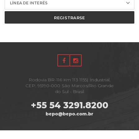
LÍNEA DE INTERÉS
REGISTRARSE
Rodovia BR-116 Km 113 1155| Industrial,
CEP: 95190-000 São Marcos/Rio Grande
do Sul - Brasil
+55 54 3291.8200
bepo@bepo.com.br