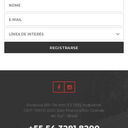
LÍNEA DE INTERÉS
REGISTRARSE
Rodovia BR-116 Km 113 1155| Industrial,
CEP: 95190-000 São Marcos/Rio Grande
do Sul - Brasil