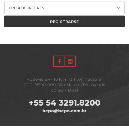
LÍNEA DE INTERÉS
REGISTRARSE
Rodovia BR-116 Km 113 1155| Industrial,
CEP: 95190-000 São Marcos/Rio Grande
do Sul - Brasil
+55 54 3291.8200
bepo@bepo.com.br