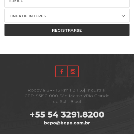
LÍNEA DE INTERÉS
REGISTRARSE
Rodovia BR-116 Km 113 1155| Industrial,
CEP: 95190-000 São Marcos/Rio Grande
do Sul - Brasil
+55 54 3291.8200
bepo@bepo.com.br