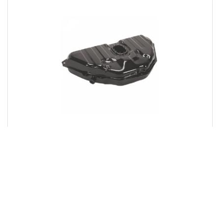
Tanque de Combustível para Fiat Uno Fire
/ Uno Smart / Prêmio
55L