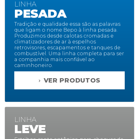
LINHA
PESADA
Tradição e qualidade essa são as palavras
que ligam o nome Bepo à linha pesada.
Produzimos desde calotas cromadas e
climatizadores de ar à espelhos
retrovisores, escapamentos e tanques de
combustível. Uma linha completa para ser
a companhia mais confiável ao
caminhoneiro.
VER PRODUTOS
LINHA
LEVE