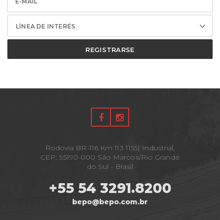
LÍNEA DE INTERÉS
REGISTRARSE
Rodovia BR-116 Km 113 1155| Industrial,
CEP: 95190-000 São Marcos/Rio Grande
do Sul - Brasil
+55 54 3291.8200
bepo@bepo.com.br