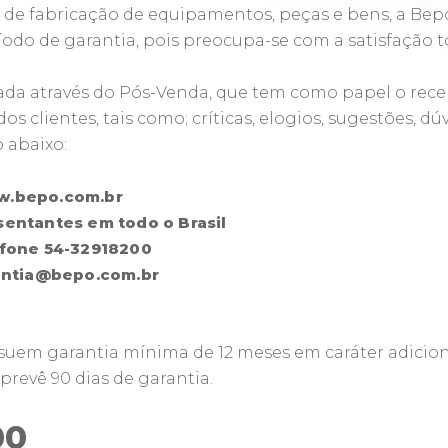
s de fabricação de equipamentos, peças e bens, a Bepo
odo de garantia, pois preocupa-se com a satisfação t
lizada através do Pós-Venda, que tem como papel o re
 clientes, tais como; críticas, elogios, sugestões, dú
 abaixo:
.bepo.com.br
sentantes em todo o Brasil
efone
54-32918200
antia@bepo.com.br
suem garantia mínima de 12 meses em caráter adicio
revê 90 dias de garantia.
00