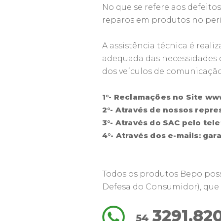
No que se refere aos defeito
reparos em produtos no perí
A assistência técnica é rea
adequada das necessidades dos
dos veículos de comunicação
1°- Reclamações no Site
www
2°- Através de nossos repre
3°- Através do SAC pelo tel
4°- Através dos e-mails:
gar
Todos os produtos Bepo pos
Defesa do Consumidor), que p
3291.82
54