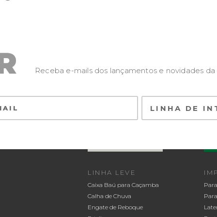
R
Receba e-mails dos lançamentos e novidades da
LINHA LEVE
IM
Caixa Baú para Caçamba
Para
Calha de Chuva
Para
Engate de Reboque
Late