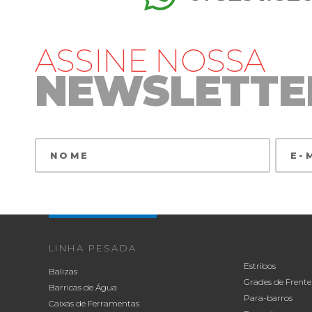
ASSINE NOSSA
NEWSLETTE
LINHA PESADA
Estribos
Balizas
Grades de Frente
Barricas de Água
Para-barros
Caixas de Ferramentas