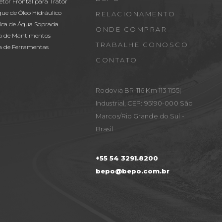
etor Frontal para Trator
ue de Óleo Hidráulico
RELACIONAMENTO
ica de Água Soprada
ONDE COMPRAR
a de Mantimentos
TRABALHE CONOSCO
a de Ferramentas
CONTATO
Rodovia BR-116 Km 113 1155|
Industrial, CEP: 95190-000 São
Marcos/Rio Grande do Sul -
Brasil
+55 54 3291.8200
bepo@bepo.com.br