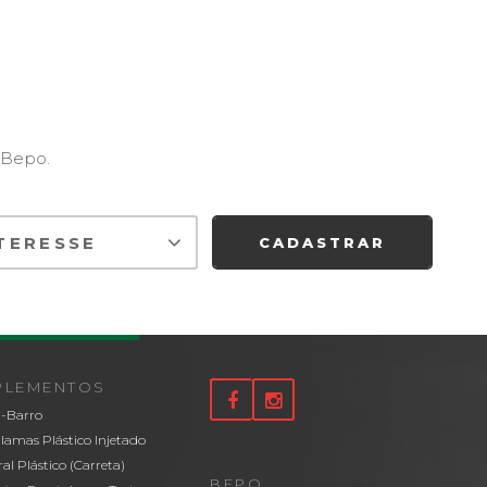
 Bepo.
CADASTRAR
PLEMENTOS
-Barro
lamas Plástico Injetado
ral Plástico (Carreta)
BEPO