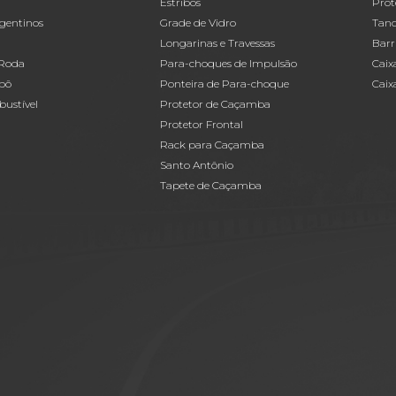
Estribos
Prot
gentinos
Grade de Vidro
Tanq
Longarinas e Travessas
Barr
 Roda
Para-choques de Impulsão
Caix
pô
Ponteira de Para-choque
Caix
ustível
Protetor de Caçamba
Protetor Frontal
Rack para Caçamba
Santo Antônio
Tapete de Caçamba