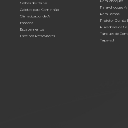
Para-choques
Calhas de Chuva
Para-choques Ar
Calotas para Caminhão
Para-lamas
Climatizador de Ar
Protetor Quinta
Escadas
Puxadores de Ca
Escapamentos
Tanques de Comb
Espelhos Retrovisores
Tapa-sol