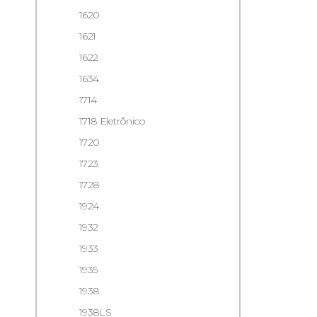
1620
1621
1622
1634
1714
1718 Eletrônico
1720
1723
1728
1924
1932
1933
1935
1938
1938LS