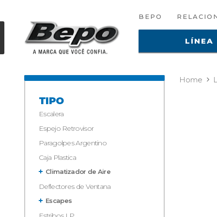
BEPO
RELACIO
LÍNEA
Home
TIPO
Escalera
Espejo Retrovisor
Paragolpes Argentino
Caja Plastica
Climatizador de Aire
Deflectores de Ventana
Escapes
Estribos LP