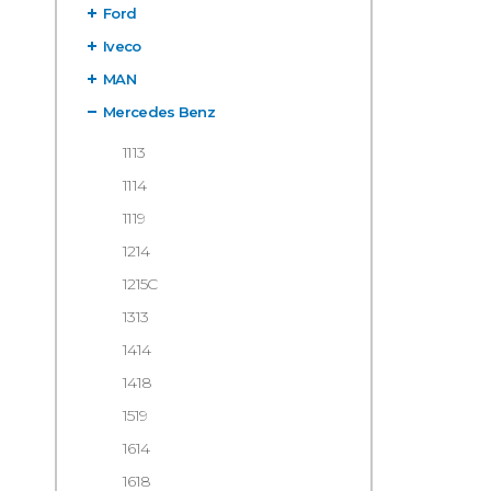
Ford
Iveco
MAN
Mercedes Benz
1113
1114
1119
1214
1215C
1313
1414
1418
1519
1614
1618