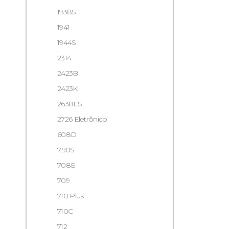
1938S
1941
1944S
2314
2423B
2423K
2638LS
2726 Eletrônico
608D
7.90S
708E
709
710 Plus
710C
712