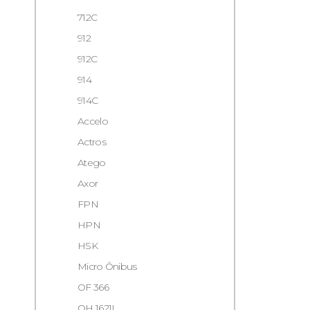
712C
912
912C
914
914C
Accelo
Actros
Atego
Axor
FPN
HPN
HSK
Micro Ônibus
OF 366
OH 1621L